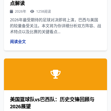
点解读
2026年
1258阅读
2026年最受期待的足球对决即将上演，巴西与美国
的较量备受关注。本文将为你详细分析双方阵容、战
术特点以及比赛的关键看点...
阅读全文
美国篮球队vs巴西队：历史交锋回顾与
2026展望