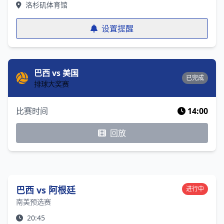
洛杉矶体育馆
设置提醒
巴西 vs 美国
已完成
排球大奖赛
比赛时间
14:00
回放
巴西 vs 阿根廷
进行中
南美预选赛
20:45