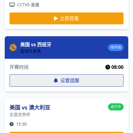
CCTV5 直播
立即观看
美国 vs 西班牙
待开始
篮球热身赛
开赛时间
08:00
设置提醒
美国 vs 澳大利亚
进行中
女篮世界杯
15:30