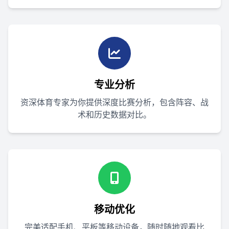
专业分析
资深体育专家为你提供深度比赛分析，包含阵容、战
术和历史数据对比。
移动优化
完美适配手机、平板等移动设备，随时随地观看比