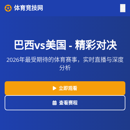
体育竞技网
巴西vs美国 - 精彩对决
2026年最受期待的体育赛事，实时直播与深度
分析
立即观看
查看赛程