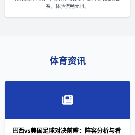
赛，体验流畅无阻。
体育资讯
巴西vs美国足球对决前瞻：阵容分析与看