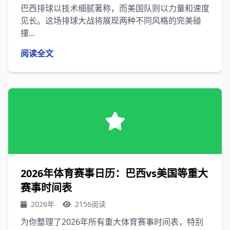
巴西排球以技术细腻著称，而美国队则以力量和速度
见长。这场排球大战将展现两种不同风格的完美碰
撞...
阅读全文
2026年体育赛事日历：巴西vs美国等重大
赛事时间表
2026年
2156阅读
为你整理了2026年所有重大体育赛事时间表，特别